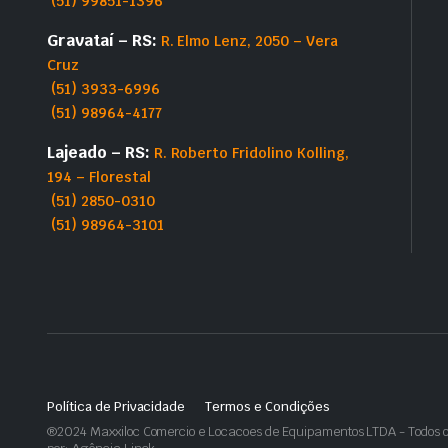
(51) 99851-1396
Gravataí – RS:
R. Elmo Lenz, 2050 – Vera
Cruz
(51) 3933-6996
(51) 98964-4177
Lajeado – RS:
R. Roberto Fridolino Kolling,
194 – Florestal
(51) 2850-0310
(51) 98964-3101
Política de Privacidade
Termos e Condições
®2024 Maxxiloc Comercio e Locacoes de Equipamentos LTDA - Todos os 