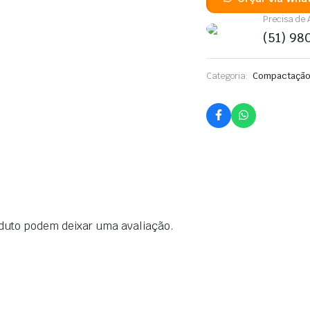
quantidade
Precisa de
(51) 9
Categoria:
Compactaçã
duto podem deixar uma avaliação.