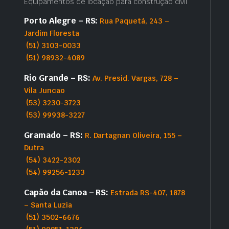
Equipamentos de locação para construção civil
Porto Alegre – RS:
Rua Paquetá, 243 –
Jardim Floresta
(51) 3103-0033
(51) 98932-4089
Rio Grande – RS:
Av. Presid. Vargas, 728 –
Vila Juncao
(53) 3230-3723
(53) 99938-3227
Gramado – RS:
R. Dartagnan Oliveira, 155 –
Dutra
(54) 3422-2302
(54) 99256-1233
Capão da Canoa – RS:
Estrada RS-407, 1878
– Santa Luzia
(51) 3502-6676