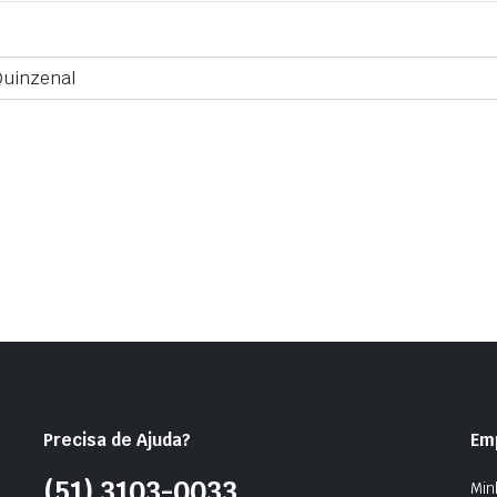
Quinzenal
Precisa de Ajuda?
Em
(51)
3103-0033
Min