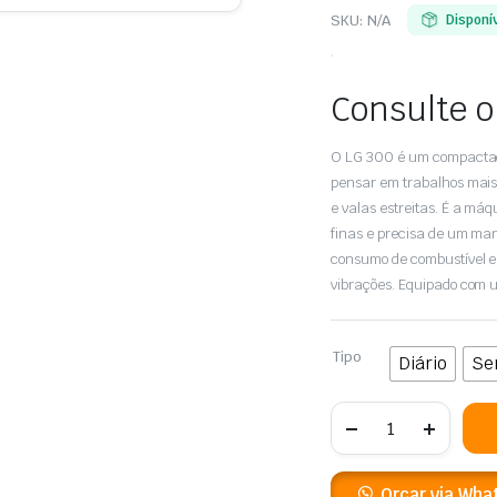
SKU:
N/A
Disponí
Consulte o
O LG 300 é um compactador
pensar em trabalhos mais
e valas estreitas. É a m
finas e precisa de um ma
consumo de combustível e
vibrações. Equipado com 
Tipo
Diário
Se
COMPACTADOR
PLACA
REVERSÍVEL
38KN
GASOLINA
Orçar via Wha