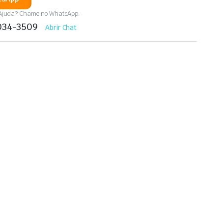
 Ajuda? Chame no WhatsApp:
8034-3509
Abrir Chat
o