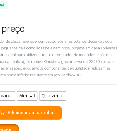
vel
 preço
 de placa reversível compacto, leve, mas potente, desenvolvido a
 pequenos, tais como acessos e caminhos, projetos em casas privadas
áquina ideal para utilizar quando as camadas de macadame são mais
nuseamento ágil e reativo. O motor a gasolina Honda GX270 reduz o
 as emissões, enquanto os componentes de qualidade reduzem as
uma placa inferior resistente em aço Hardox 400
manal
Mensal
Quinzenal
Adicionar ao carrinho
tsApp