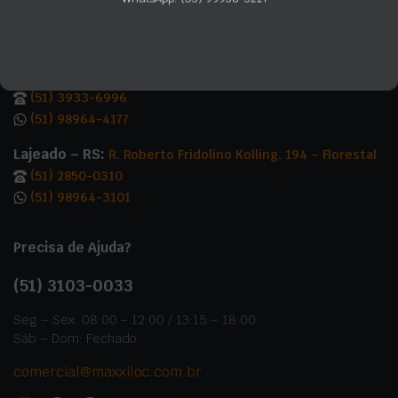
(51) 3502-6676
(51) 99851-1396
Gravataí – RS:
R. Elmo Lenz, 2050 – Vera Cruz
(51) 3933-6996
(51) 98964-4177
Lajeado – RS:
R. Roberto Fridolino Kolling, 194 – Florestal
(51) 2850-0310
(51) 98964-3101
Precisa de Ajuda?
(51)
3103-0033
Seg – Sex: 08:00 – 12:00 / 13:15 – 18:00
Sáb – Dom: Fechado
comercial@maxxiloc.com.br