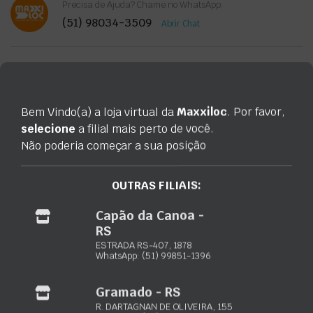
Precisa de Ajuda? Chame no WhatsApp:
(51) 98034-3509
Abrir Chat
Categoria:
Ferramentas a Bateria
Bem Vindo(a) a loja virtual da
Maxxiloc
. Por favor,
selecione
a filial mais perto de você.
Não poderia começar a sua posição
Avaliações
Não há avaliações ainda.
OUTRAS FILIAIS:
Apenas clientes conectados que compraram este
produto podem deixar uma avaliação.
Capão da Canoa -
RS
ESTRADA RS-407, 1878
Informação adicional
Marca
WhatsApp: (51) 99851-1396
Informação adicional
Gramado - RS
R. DARTAGNAN DE OLIVEIRA, 155