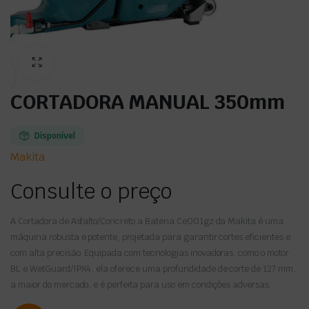
CORTADORA MANUAL 350mm
Disponível
Makita
Consulte o preço
A Cortadora de Asfalto/Concreto a Bateria Ce001gz da Makita é uma
máquina robusta e potente, projetada para garantir cortes eficientes e
com alta precisão. Equipada com tecnologias inovadoras, como o motor
BL e WetGuard/IPX4, ela oferece uma profundidade de corte de 127 mm,
a maior do mercado, e é perfeita para uso em condições adversas.