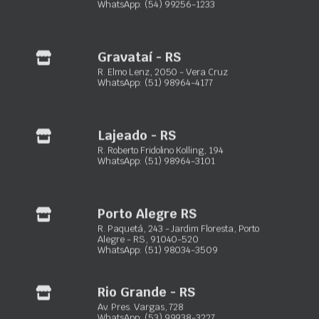
Tipo
Diário, Semanal, Mensal, Quinzenal
WhatsApp: (54) 99256-1233
Gravataí - RS
Maxxiloc Ltda.
R. Elmo Lenz, 2050 - Vera Cruz
WhatsApp: (51) 98964-4177
Equipamentos de locação para construção civil
Porto Alegre – RS:
Rua Paquetá, 243 – Jardim Floresta
Lajeado - RS
(51) 3103-0033
R. Roberto Fridolino Kolling, 194
WhatsApp: (51) 98964-3101
(51) 98932-4089
Rio Grande – RS:
Av. Presid. Vargas, 728 – Vila Juncao
(53) 3230-3723
Porto Alegre RS
(53) 99938-3227
R. Paquetá, 243 - Jardim Floresta, Porto
Alegre - RS, 91040-520
WhatsApp: (51) 98034-3509
Gramado – RS:
R. Dartagnan Oliveira, 155 – Dutra
(54) 3422-2302
(54) 99256-1233
Rio Grande - RS
Av. Pres. Vargas, 728
Capão da Canoa – RS:
Estrada RS-407, 1878 – Santa Luzia
WhatsApp: (53) 99938-3227