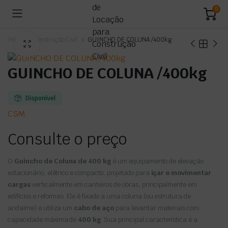
0
Início
Construção Civil
GUINCHO DE COLUNA /400kg
GUINCHO DE COLUNA /400kg
Disponível
CSM
Consulte o preço
O
Guincho de Coluna de 400 kg
é um equipamento de elevação
estacionário, elétrico e compacto, projetado para
içar e movimentar
cargas
verticalmente em canteiros de obras, principalmente em
edifícios e reformas. Ele é fixado a uma coluna (ou estrutura de
andaime) e utiliza um
cabo de aço
para levantar materiais com
capacidade máxima de
400 kg
. Sua principal característica é a