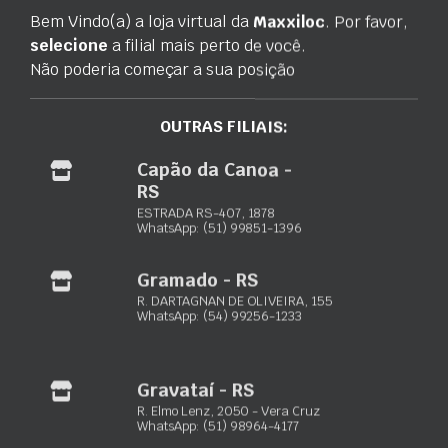
Descrição
Informação adicional
Marca
Bem Vindo(a) a loja virtual da
Maxxiloc
. Por favor,
selecione
a filial mais perto de você.
Não poderia começar a sua posição
O Guicho de Coluna da CSM foi projeto construtivo é simples
e confiável, proporcionando a agilidade necessária ao bom
andamento da sua obra. Entre os modelos disponíveis de
OUTRAS FILIAIS:
guinchos de coluna a CSM fornece diferentes tipos conforme
Capão da Canoa -
a tensão elétrica e a capacidades de carga.
RS
ESTRADA RS-407, 1878
WhatsApp: (51) 99851-1396
Maxxiloc Ltda.
Gramado - RS
R. DARTAGNAN DE OLIVEIRA, 155
Equipamentos de locação para construção civil
WhatsApp: (54) 99256-1233
Porto Alegre – RS:
Rua Paquetá, 243 – Jardim Floresta
(51) 3103-0033
Gravataí - RS
(51) 98932-4089
R. Elmo Lenz, 2050 - Vera Cruz
WhatsApp: (51) 98964-4177
Rio Grande – RS:
Av. Presid. Vargas, 728 – Vila Juncao