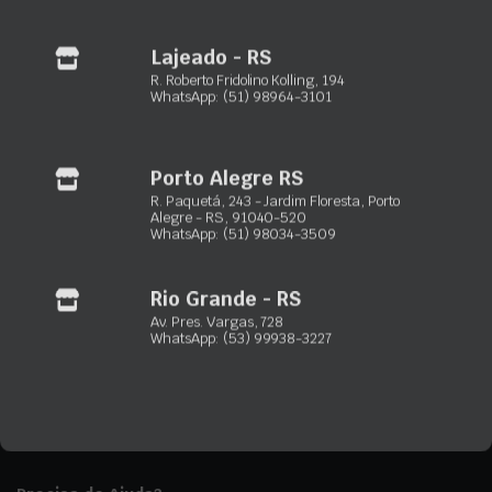
(53) 3230-3723
(53) 99938-3227
Lajeado - RS
R. Roberto Fridolino Kolling, 194
Gramado – RS:
R. Dartagnan Oliveira, 155 – Dutra
WhatsApp: (51) 98964-3101
(54) 3422-2302
(54) 99256-1233
Porto Alegre RS
Capão da Canoa – RS:
Estrada RS-407, 1878 – Santa Luzia
R. Paquetá, 243 - Jardim Floresta, Porto
(51) 3502-6676
Alegre - RS, 91040-520
WhatsApp: (51) 98034-3509
(51) 99851-1396
Gravataí – RS:
R. Elmo Lenz, 2050 – Vera Cruz
Rio Grande - RS
(51) 3933-6996
Av. Pres. Vargas, 728
(51) 98964-4177
WhatsApp: (53) 99938-3227
Lajeado – RS:
R. Roberto Fridolino Kolling, 194 – Florestal
(51) 2850-0310
(51) 98964-3101