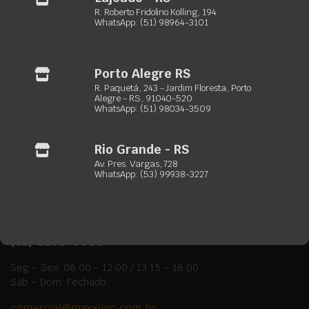
R. Roberto Fridolino Kolling, 194
Capão da Canoa – RS:
Estrada RS-407, 1878 – Santa Luzia
WhatsApp: (51) 98964-3101
(51) 3502-6676
(51) 99851-1396
Porto Alegre RS
Gravataí – RS:
R. Elmo Lenz, 2050 – Vera Cruz
R. Paquetá, 243 - Jardim Floresta, Porto
(51) 3933-6996
Alegre - RS, 91040-520
WhatsApp: (51) 98034-3509
(51) 98964-4177
Lajeado – RS:
R. Roberto Fridolino Kolling, 194 – Florestal
Rio Grande - RS
(51) 2850-0310
Av. Pres. Vargas, 728
(51) 98964-3101
WhatsApp: (53) 99938-3227
Precisa de Ajuda?
(51)
3103-0033
Seg – Sex: 08:00 – 12:00 / 13:15 – 18:00
Sáb – Dom: Fechado
comercial@maxxiloc.com.br