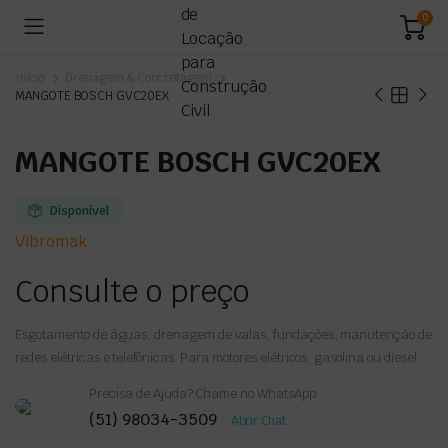
0
Início
Drenagem & Concretagem
MANGOTE BOSCH GVC20EX
MANGOTE BOSCH GVC20EX
Disponível
Vibromak
Consulte o preço
Esgotamento de águas, drenagem de valas, fundações, manutenção de
redes elétricas e telefônicas. Para motores elétricos, gasolina ou diesel.
Precisa de Ajuda? Chame no WhatsApp:
(51) 98034-3509
Abrir Chat