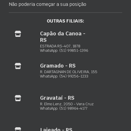
Não poderia começar a sua posição
Vibromak
OUTRAS FILIAIS:
Capão da Canoa -
Maxxiloc Ltda.
RS
ESTRADA RS-407, 1878
Equipamentos de locação para construção civil
WhatsApp: (51) 99851-1396
Porto Alegre – RS:
Rua Paquetá, 243 – Jardim Floresta
Gramado - RS
(51) 3103-0033
R. DARTAGNAN DE OLIVEIRA, 155
(51) 98932-4089
WhatsApp: (54) 99256-1233
Rio Grande – RS:
Av. Presid. Vargas, 728 – Vila Juncao
(53) 3230-3723
Gravataí - RS
(53) 99938-3227
R. Elmo Lenz, 2050 - Vera Cruz
WhatsApp: (51) 98964-4177
Gramado – RS:
R. Dartagnan Oliveira, 155 – Dutra
(54) 3422-2302
(54) 99256-1233
Lajeado - RS