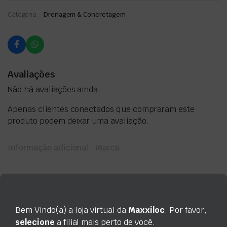
Categoria:
Drenagem & Concretagem
Avaliações
Não há avaliações ainda.
Apenas clientes conectados que compraram este
produto podem deixar uma avaliação.
Informação adicional
Marca
Informação adicional
Tipo
Diário, Semanal, Mensal, Quinzenal
Bem Vindo(a) a loja virtual da
Maxxiloc
. Por favor,
Marca
selecione
a filial mais perto de você.