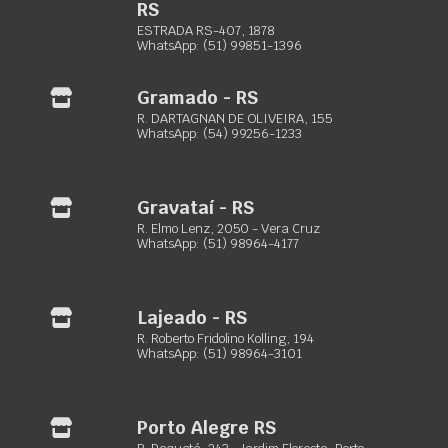
RS
dupla trava de segurança, nossas talhas manuais
ESTRADA RS-407, 1878
proporcionam uma elevação segura e confiável em todas as
WhatsApp: (51) 99851-1396
situações.
Informação adicional
Gramado - RS
R. DARTAGNAN DE OLIVEIRA, 155
Tipo
Diário, Semanal, Mensal, Quinzenal
WhatsApp: (54) 99256-1233
Marca
Gravataí - RS
CSM
R. Elmo Lenz, 2050 - Vera Cruz
WhatsApp: (51) 98964-4177
Lajeado - RS
Maxxiloc Ltda.
R. Roberto Fridolino Kolling, 194
WhatsApp: (51) 98964-3101
Equipamentos de locação para construção civil
Porto Alegre – RS:
Rua Paquetá, 243 – Jardim Floresta
Porto Alegre RS
(51) 3103-0033
R. Paquetá, 243 - Jardim Floresta, Porto