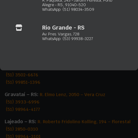
(51) 98932-4089
Alegre - RS, 91040-520
WhatsApp: (51) 98034-3509
Rio Grande – RS:
Av. Presid. Vargas, 728 – Vila Juncao
(53) 3230-3723
Rio Grande - RS
(53) 99938-3227
Av. Pres. Vargas, 728
WhatsApp: (53) 99938-3227
Gramado – RS:
R. Dartagnan Oliveira, 155 – Dutra
(54) 3422-2302
(54) 99256-1233
Capão da Canoa – RS:
Estrada RS-407, 1878 – Santa Luzia
(51) 3502-6676
(51) 99851-1396
Gravataí – RS:
R. Elmo Lenz, 2050 – Vera Cruz
(51) 3933-6996
(51) 98964-4177
Lajeado – RS:
R. Roberto Fridolino Kolling, 194 – Florestal
(51) 2850-0310
(51) 98964-3101