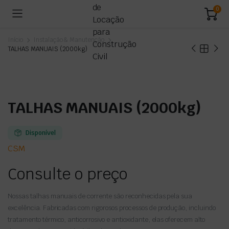
0
Início
Instalação & Manutenção
TALHAS MANUAIS (2000kg)
TALHAS MANUAIS (2000kg)
Disponível
CSM
Consulte o preço
Nossas talhas manuais de corrente são reconhecidas pela sua
excelência. Fabricadas com rigorosos processos de produção, incluindo
tratamento térmico, anticorrosivo e antioxidante, elas oferecem alto