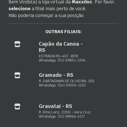
Bem Vindo(a) a loja virtual da
Maxxiloc
. Por favor,
Tipo
Diário, Semanal, Mensal, Quinzenal
selecione
a filial mais perto de você.
Não poderia começar a sua posição
Marca
Wap
OUTRAS FILIAIS:
Capão da Canoa -
RS
ESTRADA RS-407, 1878
Maxxiloc Ltda.
WhatsApp: (51) 99851-1396
Equipamentos de locação para construção civil
Gramado - RS
R. DARTAGNAN DE OLIVEIRA, 155
Porto Alegre – RS:
Rua Paquetá, 243 – Jardim Floresta
WhatsApp: (54) 99256-1233
(51) 3103-0033
(51) 98932-4089
Gravataí - RS
Rio Grande – RS:
Av. Presid. Vargas, 728 – Vila Juncao
R. Elmo Lenz, 2050 - Vera Cruz
(53) 3230-3723
WhatsApp: (51) 98964-4177
(53) 99938-3227