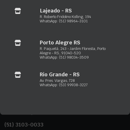
Gramado – RS:
R. Dartagnan Oliveira, 155 – Dutra
Lajeado - RS
(54) 3422-2302
R. Roberto Fridolino Kolling, 194
(54) 99256-1233
WhatsApp: (51) 98964-3101
Capão da Canoa – RS:
Estrada RS-407, 1878 – Santa Luzia
(51) 3502-6676
Porto Alegre RS
(51) 99851-1396
R. Paquetá, 243 - Jardim Floresta, Porto
Alegre - RS, 91040-520
Gravataí – RS:
R. Elmo Lenz, 2050 – Vera Cruz
WhatsApp: (51) 98034-3509
(51) 3933-6996
(51) 98964-4177
Rio Grande - RS
Av. Pres. Vargas, 728
Lajeado – RS:
R. Roberto Fridolino Kolling, 194 – Florestal
WhatsApp: (53) 99938-3227
(51) 2850-0310
(51) 98964-3101
Precisa de Ajuda?
(51)
3103-0033