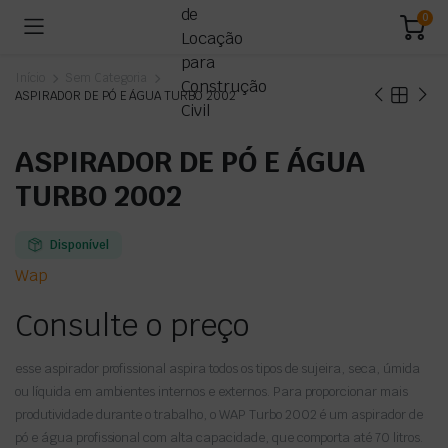
0
Início
Sem Categoria
ASPIRADOR DE PÓ E ÁGUA TURBO 2002
ASPIRADOR DE PÓ E ÁGUA
TURBO 2002
Disponível
Wap
Consulte o preço
esse aspirador profissional aspira todos os tipos de sujeira, seca, úmida
ou líquida em ambientes internos e externos. Para proporcionar mais
produtividade durante o trabalho, o WAP Turbo 2002 é um aspirador de
pó e água profissional com alta capacidade, que comporta até 70 litros.