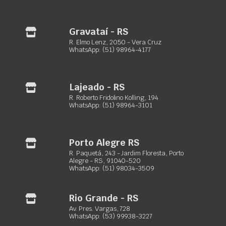
Gravataí – RS:
R. Elmo Lenz, 2050 – Vera Cruz
(51) 3933-6996
Gravataí - RS
(51) 98964-4177
R. Elmo Lenz, 2050 - Vera Cruz
WhatsApp: (51) 98964-4177
Lajeado – RS:
R. Roberto Fridolino Kolling, 194 – Florestal
(51) 2850-0310
(51) 98964-3101
Lajeado - RS
R. Roberto Fridolino Kolling, 194
WhatsApp: (51) 98964-3101
Precisa de Ajuda?
(51)
3103-0033
Porto Alegre RS
Seg – Sex: 08:00 – 12:00 / 13:15 – 18:00
R. Paquetá, 243 - Jardim Floresta, Porto
Sáb – Dom: Fechado
Alegre - RS, 91040-520
WhatsApp: (51) 98034-3509
comercial@maxxiloc.com.br
Rio Grande - RS
Av. Pres. Vargas, 728
WhatsApp: (53) 99938-3227
Empresa