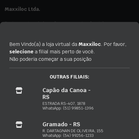
Maxxiloc Ltda.
Equipamentos de locação para construção civil
Porto Alegre – RS:
Rua Paquetá, 243 – Jardim Floresta
(51) 3103-0033
Bem Vindo(a) a loja virtual da
Maxxiloc
. Por favor,
(51) 98932-4089
selecione
a filial mais perto de você.
Não poderia começar a sua posição
Rio Grande – RS:
Av. Presid. Vargas, 728 – Vila Juncao
(53) 3230-3723
OUTRAS FILIAIS:
(53) 99938-3227
Gramado – RS:
Capão da Canoa -
R. Dartagnan Oliveira, 155 – Dutra
RS
(54) 3422-2302
ESTRADA RS-407, 1878
(54) 99256-1233
WhatsApp: (51) 99851-1396
Capão da Canoa – RS:
Estrada RS-407, 1878 – Santa Luzia
Gramado - RS
(51) 3502-6676
R. DARTAGNAN DE OLIVEIRA, 155
(51) 99851-1396
WhatsApp: (54) 99256-1233