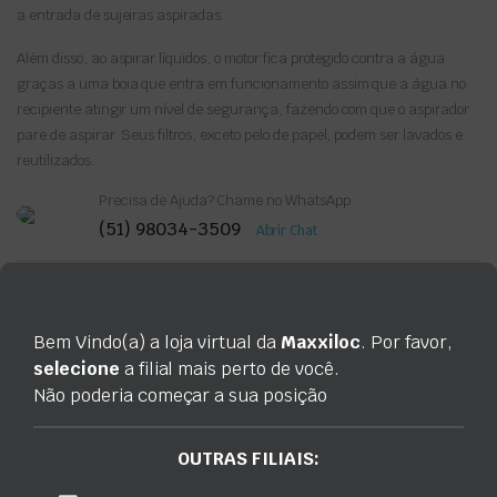
a entrada de sujeiras aspiradas.
Além disso, ao aspirar líquidos, o motor fica protegido contra a água
graças a uma boia que entra em funcionamento assim que a água no
recipiente atingir um nível de segurança, fazendo com que o aspirador
pare de aspirar. Seus filtros, exceto pelo de papel, podem ser lavados e
reutilizados.
Precisa de Ajuda? Chame no WhatsApp:
(51) 98034-3509
Abrir Chat
Categoria:
Limpeza
Bem Vindo(a) a loja virtual da
Maxxiloc
. Por favor,
selecione
a filial mais perto de você.
Não poderia começar a sua posição
Avaliações
Não há avaliações ainda.
OUTRAS FILIAIS: