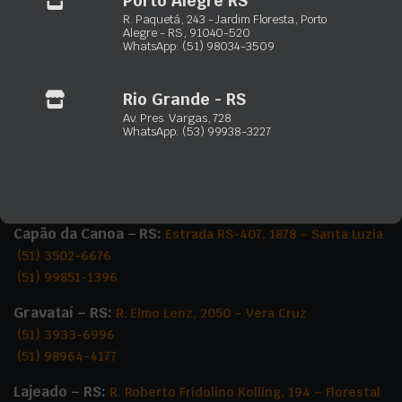
(51) 3103-0033
R. Paquetá, 243 - Jardim Floresta, Porto
Alegre - RS, 91040-520
(51) 98932-4089
WhatsApp: (51) 98034-3509
Rio Grande – RS:
Av. Presid. Vargas, 728 – Vila Juncao
Rio Grande - RS
(53) 3230-3723
Av. Pres. Vargas, 728
(53) 99938-3227
WhatsApp: (53) 99938-3227
Gramado – RS:
R. Dartagnan Oliveira, 155 – Dutra
(54) 3422-2302
(54) 99256-1233
Capão da Canoa – RS:
Estrada RS-407, 1878 – Santa Luzia
(51) 3502-6676
(51) 99851-1396
Gravataí – RS:
R. Elmo Lenz, 2050 – Vera Cruz
(51) 3933-6996
(51) 98964-4177
Lajeado – RS:
R. Roberto Fridolino Kolling, 194 – Florestal