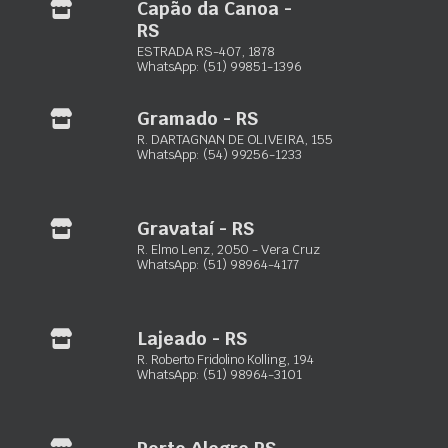
Apenas clientes conectados que compraram este
Capão da Canoa -
produto podem deixar uma avaliação.
RS
ESTRADA RS-407, 1878
WhatsApp: (51) 99851-1396
Informação adicional
Marca
Gramado - RS
Informação adicional
R. DARTAGNAN DE OLIVEIRA, 155
WhatsApp: (54) 99256-1233
Tipo
Diário, Semanal, Mensal, Quinzenal
Marca
Gravataí - RS
R. Elmo Lenz, 2050 - Vera Cruz
Wap
WhatsApp: (51) 98964-4177
Lajeado - RS
R. Roberto Fridolino Kolling, 194
Maxxiloc Ltda.
WhatsApp: (51) 98964-3101
Equipamentos de locação para construção civil
Porto Alegre – RS:
Rua Paquetá, 243 – Jardim Floresta
Porto Alegre RS