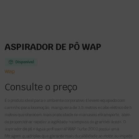
ASPIRADOR DE PÔ WAP
Disponível
Wap
Consulte o preço
É o produto ideal para o ambiente corporativo. Ele vem equipado com
carrinho para locomoção, mangueira de 3,5 metros e cabo elétrico de 5
metros que oferecem mais praticidade no manuseio e transporte, além
de proporcionar rapidez e agilidade na limpeza de grandes áreas. O
aspirador de pó e água profissional WAP Turbo 2002 possui uma
filtragem quadriplex que garante mais durabilidade ao motor ao impedir