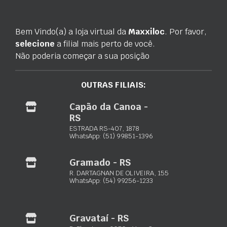
Informação adicional
Marca
Bem Vindo(a) a loja virtual da
Maxxiloc
. Por favor,
selecione
a filial mais perto de você.
Informação adicional
Não poderia começar a sua posição
Tipo
Diário, Semanal, Mensal, Quinzenal
OUTRAS FILIAIS:
Marca
Capão da Canoa -
Rothenberger
RS
ESTRADA RS-407, 1878
WhatsApp: (51) 99851-1396
Maxxiloc Ltda.
Gramado - RS
R. DARTAGNAN DE OLIVEIRA, 155
WhatsApp: (54) 99256-1233
Equipamentos de locação para construção civil
Porto Alegre – RS:
Rua Paquetá, 243 – Jardim Floresta
(51) 3103-0033
Gravataí - RS
(51) 98932-4089