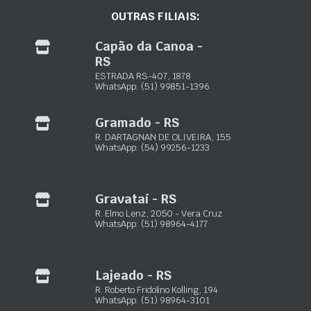
OUTRAS FILIAIS:
Maxxiloc Ltda.
Capão da Canoa -
Equipamentos de locação para construção civil
RS
ESTRADA RS-407, 1878
Porto Alegre – RS:
Rua Paquetá, 243 – Jardim Floresta
WhatsApp: (51) 99851-1396
(51) 3103-0033
(51) 98932-4089
Gramado - RS
R. DARTAGNAN DE OLIVEIRA, 155
Rio Grande – RS:
Av. Presid. Vargas, 728 – Vila Juncao
WhatsApp: (54) 99256-1233
(53) 3230-3723
(53) 99938-3227
Gravataí - RS
Gramado – RS:
R. Dartagnan Oliveira, 155 – Dutra
R. Elmo Lenz, 2050 - Vera Cruz
(54) 3422-2302
WhatsApp: (51) 98964-4177
(54) 99256-1233
Capão da Canoa – RS:
Estrada RS-407, 1878 – Santa Luzia
Lajeado - RS
(51) 3502-6676
R. Roberto Fridolino Kolling, 194
(51) 99851-1396
WhatsApp: (51) 98964-3101