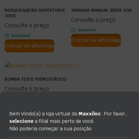
ROSQUEADEIRA SUPERTONIC
TARRAXA MANUAL SÉRIE 600
2000
Consulte o preço
Consulte o preço
Disponível
Disponível
Orçar via WhatsApp
Orçar via WhatsApp
BOMBA TESTE HIDROSTÁTICO
Consulte o preço
Disponível
Orçar via WhatsApp
Bem Vindo(a) a loja virtual da
Maxxiloc
. Por favor,
selecione
a filial mais perto de você.
Não poderia começar a sua posição