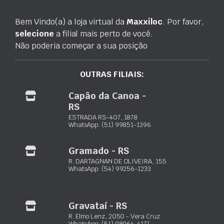
Consulte o preço
Disponível
Bem Vindo(a) a loja virtual da
Maxxiloc
. Por favor,
Disponível
selecione
a filial mais perto de você.
Orçar via WhatsApp
Orçar via WhatsApp
Não poderia começar a sua posição
OUTRAS FILIAIS:
Capão da Canoa -
MOTOBOMBA BFG 2” S
ÓLEO ROCUT BR 5L / 20L
RS
Consulte o preço
Consulte o preço
ESTRADA RS-407, 1878
WhatsApp: (51) 99851-1396
Disponível
Disponível
Orçar via WhatsApp
Orçar via WhatsApp
Gramado - RS
R. DARTAGNAN DE OLIVEIRA, 155
WhatsApp: (54) 99256-1233
Gravataí - RS
ROSQUEADEIRA SUPER EGO
ROSQUEADEIRA SUPERTONIC
R. Elmo Lenz, 2050 - Vera Cruz
PRO 4
2000
WhatsApp: (51) 98964-4177