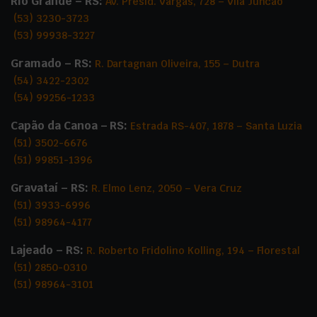
Rio Grande – RS:
Av. Presid. Vargas, 728 – Vila Juncao
(53) 3230-3723
(53) 99938-3227
Gramado – RS:
R. Dartagnan Oliveira, 155 – Dutra
(54) 3422-2302
(54) 99256-1233
Capão da Canoa – RS:
Estrada RS-407, 1878 – Santa Luzia
(51) 3502-6676
(51) 99851-1396
Gravataí – RS:
R. Elmo Lenz, 2050 – Vera Cruz
(51) 3933-6996
(51) 98964-4177
Lajeado – RS:
R. Roberto Fridolino Kolling, 194 – Florestal
(51) 2850-0310
(51) 98964-3101