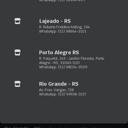
Consulte o preço
Consulte o preço
Disponível
Disponível
Lajeado - RS
Orçar via WhatsApp
Orçar via WhatsApp
R. Roberto Fridolino Kolling, 194
WhatsApp: (51) 98964-3101
Porto Alegre RS
1
2
3
4
5
6
7
8
R. Paquetá, 243 - Jardim Floresta, Porto
Alegre - RS, 91040-520
WhatsApp: (51) 98034-3509
Maxxiloc Ltda.
Rio Grande - RS
Av. Pres. Vargas, 728
Equipamentos de locação para construção civil
WhatsApp: (53) 99938-3227
Porto Alegre – RS:
Rua Paquetá, 243 – Jardim Floresta
(51) 3103-0033
(51) 98932-4089