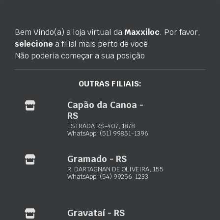
Bem Vindo(a) a loja virtual da
Maxxiloc
. Por favor,
selecione
a filial mais perto de você.
SOPRADOR COSTAL BRANCO
MOTOSERRA BRANCO BMT-52
Não poderia começar a sua posição
Consulte o preço
Consulte o preço
Disponível
Disponível
OUTRAS FILIAIS:
Orçar via WhatsApp
Orçar via WhatsApp
Capão da Canoa -
RS
ESTRADA RS-407, 1878
WhatsApp: (51) 99851-1396
Gramado - RS
CORTA RELVA BRANCO B4T-
INVERSORA DE SOLDA BMS
R. DARTAGNAN DE OLIVEIRA, 155
6000 CR
200i
WhatsApp: (54) 99256-1233
Consulte o preço
Consulte o preço
Disponível
Disponível
Gravataí - RS
Orçar via WhatsApp
Orçar via WhatsApp