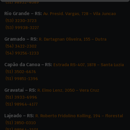
página
(51) 98932-4089
do
Rio Grande – RS:
Av. Presid. Vargas, 728 – Vila Juncao
produto
(53) 3230-3723
(53) 99938-3227
Gramado – RS:
R. Dartagnan Oliveira, 155 – Dutra
(54) 3422-2302
(54) 99256-1233
Capão da Canoa – RS:
Estrada RS-407, 1878 – Santa Luzia
(51) 3502-6676
(51) 99851-1396
Gravataí – RS:
R. Elmo Lenz, 2050 – Vera Cruz
(51) 3933-6996
(51) 98964-4177
Lajeado – RS:
R. Roberto Fridolino Kolling, 194 – Florestal
(51) 2850-0310
(51) 98964-3101