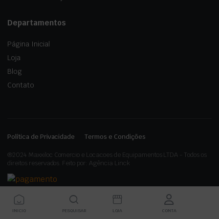
Departamentos
Página Inicial
Loja
Blog
Contato
Política de Privacidade
Termos e Condições
®2024 Maxxiloc Comercio e Locacoes de Equipamentos LTDA - Todos os
direitos reservados. Feito por: Agência Linck
INICIO
PESQUISAR
LOJA
CONTA