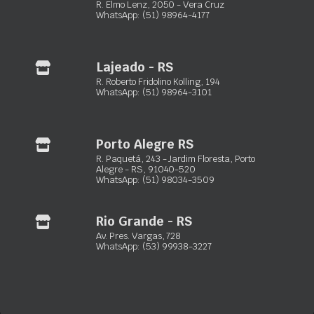
R. Elmo Lenz, 2050 - Vera Cruz
WhatsApp: (51) 98964-4177
Lajeado - RS
COMPRESSOR DE AR
PERFURADOR DE SOLO
R. Roberto Fridolino Kolling, 194
Consulte o preço
Consulte o preço
WhatsApp: (51) 98964-3101
Disponível
Disponível
Este
Orçar via WhatsApp
Orçar via WhatsApp
Porto Alegre RS
produto
R. Paquetá, 243 - Jardim Floresta, Porto
tem
Alegre - RS, 91040-520
WhatsApp: (51) 98034-3509
várias
variantes.
As
Rio Grande - RS
Maxxiloc Ltda.
opções
Av. Pres. Vargas, 728
WhatsApp: (53) 99938-3227
podem
Equipamentos de locação para construção civil
ser
escolhidas
Porto Alegre – RS:
Rua Paquetá, 243 – Jardim Floresta
na
(51) 3103-0033