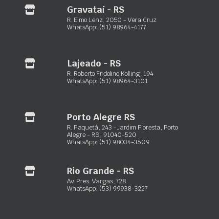
Gravataí - RS
R. Elmo Lenz, 2050 - Vera Cruz
WhatsApp: (51) 98964-4177
Micro Estaca
ESCADA ARTICULADA 13 em 1
Consulte o preço
Lajeado - RS
Consulte o preço
Disponível
R. Roberto Fridolino Kolling, 194
WhatsApp: (51) 98964-3101
Este
Disponível
Orçar via WhatsApp
Este
produto
Orçar via WhatsApp
produto
tem
Porto Alegre RS
tem
várias
R. Paquetá, 243 - Jardim Floresta, Porto
várias
variantes.
Alegre - RS, 91040-520
variantes.
As
WhatsApp: (51) 98034-3509
1
2
3
4
5
6
7
8
As
opções
opções
podem
Rio Grande - RS
podem
ser
Av. Pres. Vargas, 728
ser
escolhidas
WhatsApp: (53) 99938-3227
Maxxiloc Ltda.
escolhidas
na
na
página
Equipamentos de locação para construção civil