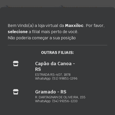
Bem Vindo(a) a loja virtual da
Maxxiloc
. Por favor,
TALHAS MANUAIS (3000kg)
TALHAS MANUAIS (2000kg)
selecione
a filial mais perto de você.
Consulte o preço
Consulte o preço
Não poderia começar a sua posição
Disponível
Disponível
Orçar via WhatsApp
Orçar via WhatsApp
OUTRAS FILIAIS:
Capão da Canoa -
RS
ESTRADA RS-407, 1878
ANDAIME
WhatsApp: (51) 99851-1396
TALHAS MANUAIS (1000kg)
Consulte o preço
Consulte o preço
Gramado - RS
Disponível
R. DARTAGNAN DE OLIVEIRA, 155
Disponível
WhatsApp: (54) 99256-1233
Orçar via WhatsApp
Orçar via WhatsApp