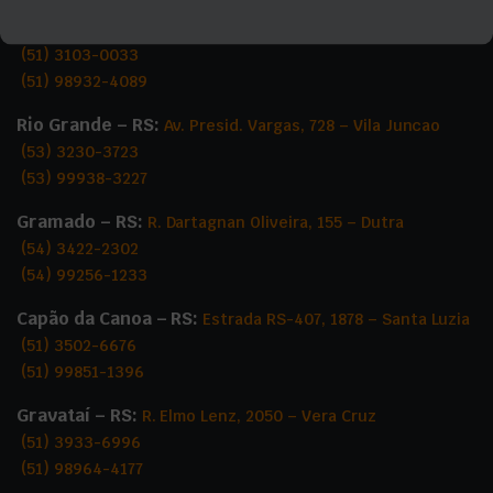
página
do
Porto Alegre – RS:
Rua Paquetá, 243 – Jardim Floresta
do
produto
(51) 3103-0033
produto
(51) 98932-4089
Rio Grande – RS:
Av. Presid. Vargas, 728 – Vila Juncao
(53) 3230-3723
(53) 99938-3227
Gramado – RS:
R. Dartagnan Oliveira, 155 – Dutra
(54) 3422-2302
(54) 99256-1233
Capão da Canoa – RS:
Estrada RS-407, 1878 – Santa Luzia
(51) 3502-6676
(51) 99851-1396
Gravataí – RS:
R. Elmo Lenz, 2050 – Vera Cruz
(51) 3933-6996
(51) 98964-4177